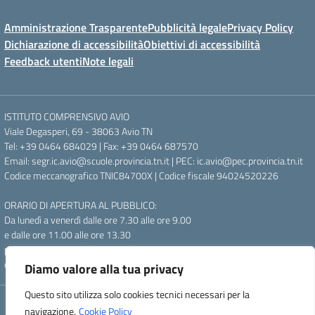
Amministrazione Trasparente
Pubblicità legale
Privacy Policy
Dichiarazione di accessibilità
Obiettivi di accessibilità
Feedback utenti
Note legali
ISTITUTO COMPRENSIVO AVIO
Viale Degasperi, 69 - 38063 Avio TN
Tel: +39 0464 684029 | Fax: +39 0464 687570
Email: segr.ic.avio@scuole.provincia.tn.it | PEC: ic.avio@pec.provincia.tn.it
Codice meccanografico TNIC84700X | Codice fiscale 94024520226
ORARIO DI APERTURA AL PUBBLICO:
Da lunedì a venerdì dalle ore 7.30 alle ore 9.00
e dalle ore 11.00 alle ore 13.30
pomeriggio: mercoledì e giovedì
dalle ore 14.30 alle ore 16.30
Diamo valore alla tua privacy
Questo sito utilizza solo cookies tecnici necessari per la
Concept & Design by Designers Italia
navigazione.
Cookie Policy