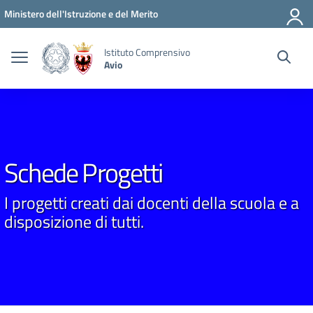
Vai ai contenuti
Vai al menu di navigazione
Vai al footer
Ministero dell'Istruzione e del Merito
Istituto Comprensivo
Avio
Schede Progetti
I progetti creati dai docenti della scuola e a
disposizione di tutti.