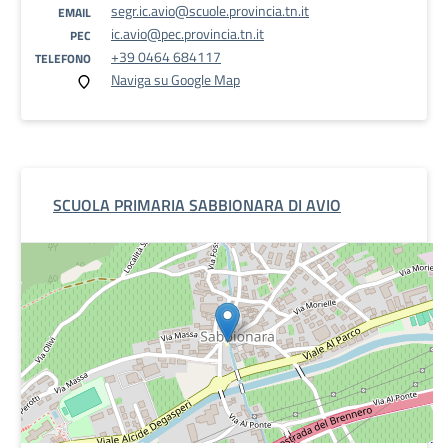
segr.ic.avio@scuole.provincia.tn.it
EMAIL
ic.avio@pec.provincia.tn.it
PEC
+39 0464 684117
TELEFONO
Naviga su Google Map
SCUOLA PRIMARIA SABBIONARA DI AVIO