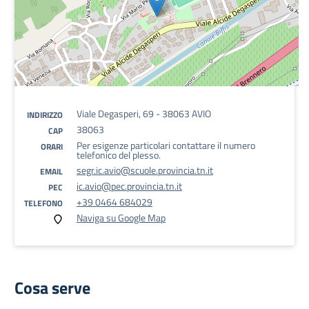
Viale Degasperi, 69 - 38063 AVIO
INDIRIZZO
38063
CAP
Per esigenze particolari contattare il numero
ORARI
telefonico del plesso.
segr.ic.avio@scuole.provincia.tn.it
EMAIL
ic.avio@pec.provincia.tn.it
PEC
+39 0464 684029
TELEFONO
Naviga su Google Map
Cosa serve