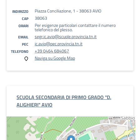
Piazza Conciliazione, 1 - 38063 AVIO
INDIRIZZO
38063
CAP
Per esigenze particolari contattare il numero
ORARI
telefonico del plesso.
segr.ic.avio@scuole.provincia.tn.it
EMAIL
ic.avio@pec.provincia.tn.it
PEC
+39 0464 684067
TELEFONO
Naviga su Google Map
SCUOLA SECONDARIA DI PRIMO GRADO "D.
ALIGHIERI" AVIO