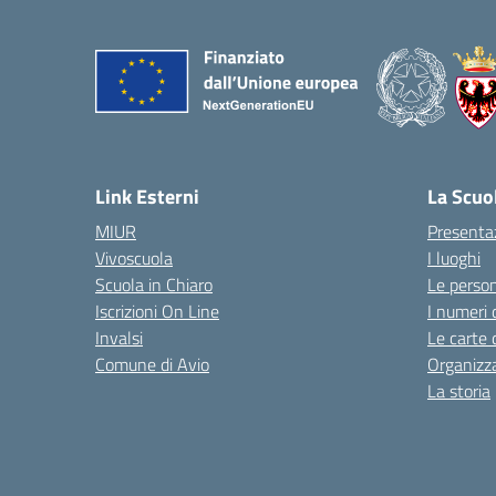
Link Esterni
La Scuo
MIUR
Presenta
Vivoscuola
I luoghi
Scuola in Chiaro
Le perso
Iscrizioni On Line
I numeri 
Invalsi
Le carte 
Comune di Avio
Organizz
La storia