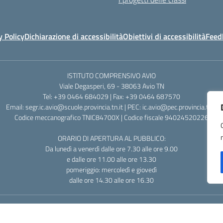
y Policy
Dichiarazione di accessibilità
Obiettivi di accessibilità
Feed
ISTITUTO COMPRENSIVO AVIO
Viale Degasperi, 69 - 38063 Avio TN
Tel: +39 0464 684029 | Fax: +39 0464 687570
Email: segr.ic.avio@scuole.provincia.tn.it | PEC: ic.avio@pec.provincia.tn.it
Codice meccanografico TNIC84700X | Codice fiscale 94024520226
ORARIO DI APERTURA AL PUBBLICO:
Da lunedì a venerdì dalle ore 7.30 alle ore 9.00
e dalle ore 11.00 alle ore 13.30
pomeriggio: mercoledì e giovedì
dalle ore 14.30 alle ore 16.30