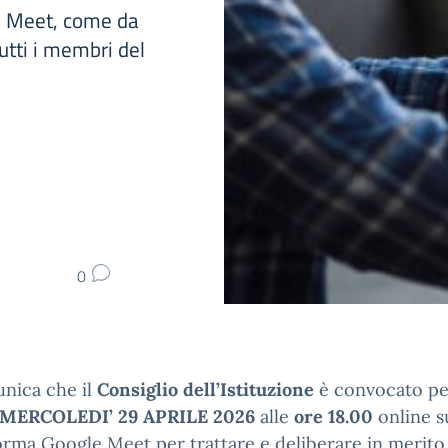
e Meet, come da
utti i membri del
0
nica che il
Consiglio dell’Istituzione
è convocato per
MERCOLEDI’ 29 APRILE 2026
alle
ore
18.00
online
s
forma Google Meet
per trattare e deliberare in merito 