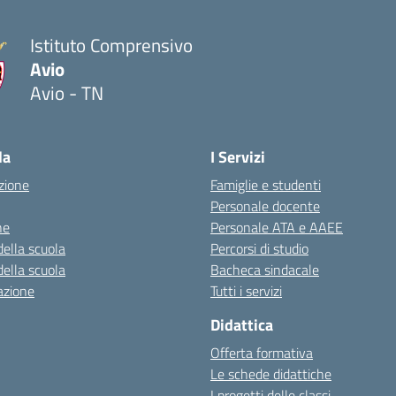
Istituto Comprensivo
Avio
Avio - TN
la
I Servizi
zione
Famiglie e studenti
Personale docente
ne
Personale ATA e AAEE
della scuola
Percorsi di studio
della scuola
Bacheca sindacale
azione
Tutti i servizi
Didattica
Offerta formativa
Le schede didattiche
I progetti delle classi