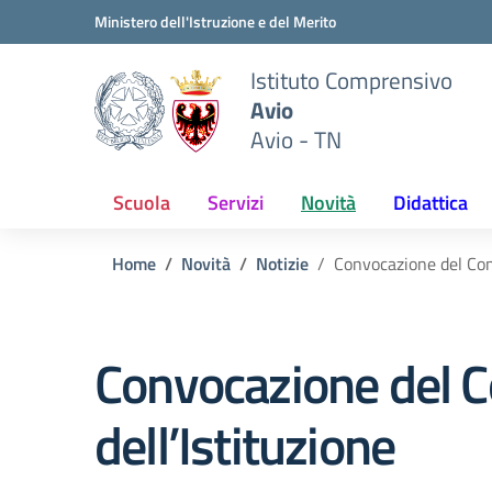
Vai ai contenuti
Vai al menu di navigazione
Vai al footer
Ministero dell'Istruzione e del Merito
Istituto Comprensivo
Avio
Avio - TN
Scuola
Servizi
Novità
Didattica
Home
Novità
Notizie
Convocazione del Cons
Convocazione del C
dell’Istituzione