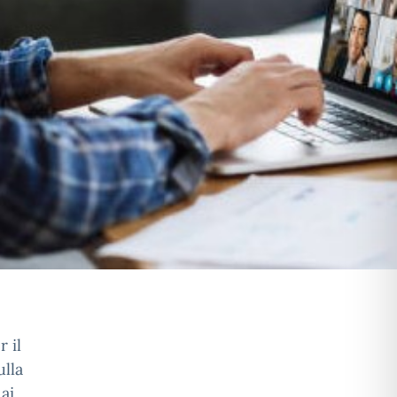
 il
ulla
ai