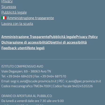
Privacy
Sicurezza
Pubblicità legale
Amministrazione trasparente
Lavora con la scuola
Amministrazione Trasparente
Pubblicità legale
Privacy Policy
Dichiarazione di accessibilità
Obiettivi di accessibilità
Feedback utenti
Note legali
ISTITUTO COMPRENSIVO AVIO
Viale Degasperi, 69 - 38063 Avio TN
Tel: +39 0464 684029 | Fax: +39 0464 687570
Email: segr.ic.avio@scuole.provincia.tn.it | PEC: ic.avio@pec.provincia.tn.it
Codice meccanografico TNIC84700X | Codice fiscale 94024520226
ORARIO DI APERTURA AL PUBBLICO:
Da lunedì a venerdì dalle ore 7.30 alle ore 9.00