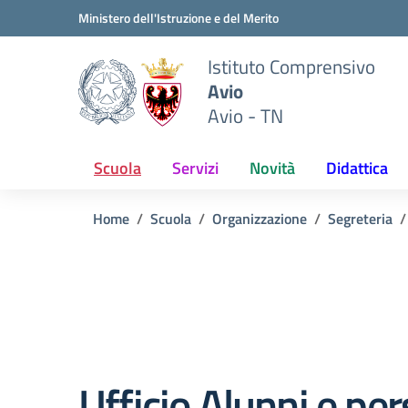
Vai ai contenuti
Vai al menu di navigazione
Vai al footer
Ministero dell'Istruzione e del Merito
Istituto Comprensivo
Avio
Avio - TN
Scuola
Servizi
Novità
Didattica
Home
Scuola
Organizzazione
Segreteria
Ufficio Alunni e pe