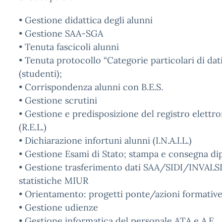
• Gestione didattica degli alunni
• Gestione SAA-SGA
• Tenuta fascicoli alunni
• Tenuta protocollo “Categorie particolari di dati 
(studenti);
• Corrispondenza alunni con B.E.S.
• Gestione scrutini
• Gestione e predisposizione del registro elettr
(R.E.L.)
• Dichiarazione infortuni alunni (I.N.A.I.L.)
• Gestione Esami di Stato; stampa e consegna di
• Gestione trasferimento dati SAA/SIDI/INVALS
statistiche MIUR
• Orientamento: progetti ponte/azioni formativ
• Gestione udienze
• Gestione informatica del personale ATA e A.E.