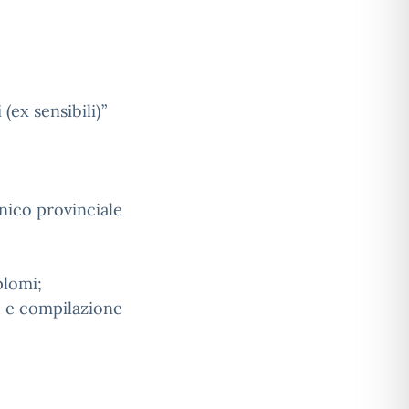
(ex sensibili)”
onico provinciale
plomi;
I e compilazione
e