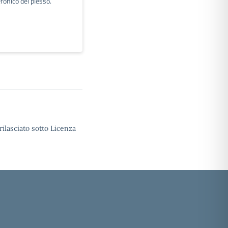
fonico del plesso.
rilasciato sotto Licenza