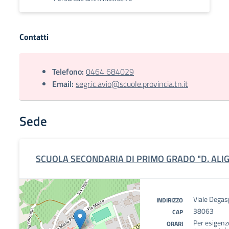
Contatti
Telefono:
0464 684029
Email:
segr.ic.avio@scuole.provincia.tn.it
Sede
SCUOLA SECONDARIA DI PRIMO GRADO "D. ALIG
Viale Degas
INDIRIZZO
38063
CAP
Per esigenze
ORARI